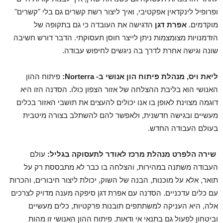
ופרופיל לינקדאין אפקטיבי, ואיך ליצור רשת קשרים גם בלי "קשרים"
מוקדמים.
אפרת דגן
הדגישה את העובדה כי גם בתקופה של
הזדמנויות מצומצמות ניתן לייצר חוסן תעסוקתי. הדבר דורש חשיבה
שונה וגישה אחרת לדרך בה ניגשים לחיפוש עבודה.
ליאת ויס, מנהלת פיתוח הון אנושי ב-
Norterra
:
פיתוח ההון
האנושי הוא בליבת ההצלחה של אזור הצפון כולו. הסדנה הזו היא
דוגמה מצוינת לאופן בו אנו יכולים להעצים את תושבי האזור בכלים
מעשיים ובגישה חדשנית, ולאפשר להם להשתלב בצורה מיטבית
בעולם העבודה החדש.
שירה הלפרט מנהלת מרכז לאודר לתעסוקה בגליל:
עולם
העבודה משתנה במהירות, והצלחה בו כבר לא מתבססת רק על
תואר, אלא על מוכנות, הבנה של השוק, יכולת ליצור חיבורים, והכרות
עם כלים עדכניים. הסדנה עם אפרת דגן סיפקה מענה מדויק לצרכים
אלה, היא העניקה למשתתפים תובנות פרקטיות, כלים מעשיים
וביטחון לפעול גם בתנאי אי ודאות. פיתוח ההון האנושי זו מהות