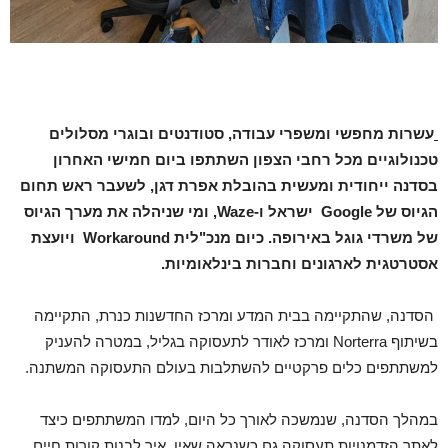
עשרות מחפשי ומשפרי עבודה, סטודנטים ובוגרי מסלולים
טכנולוגיים מכל רחבי הצפון השתתפו ביום חמישי האחרון
בסדנה ייחודית ומעשית בהובלת אפרת דגן
,
לשעבר ראש תחום
הגיוס של
Google
ישראל ו
-Waze,
ומי שניהלה את מערך הגיוס
של משרדי גוגל באירופה.
כיום מנכ
"
לית
Workaround
ויועצת
אסטרטגית לארגונים וחברות בינלאומיות.
הסדנה, שהתקיימה בבית המדע ומרכז החדשנות כנרת, התקיימה
בשיתוף Norterra ומרכז לאודר לתעסוקה בגליל, במטרה להעניק
למשתתפים כלים פרקטיים להשתלבות בעולם התעסוקה המשתנה.
במהלך הסדנה, שנמשכה לאורך כל היום, למדו המשתתפים כיצד
לאתר הזדמנויות תעסוקה גם כשנראה שאין, איך לבנות קורות חיים