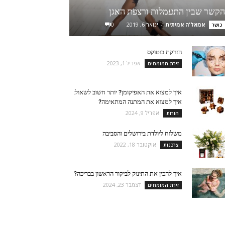
הקשר שבין התעמלות ורצפת האגן
אמאל'ה אמיתית
-
ינואר 6, 2019
0
כושר
הזרקת בוטוקס
אפריל 1, 2023
זירת המומחים
איך למצוא את האפיקומן? יותר חשוב לשאול:
איך למצוא את המתנה המתאימה?
אפריל 9, 2024
הורות
משלוח ליולדת בירושלים והסביבה
אוקטובר 18, 2022
צרכנות
איך להכין את התינוק לביקור הראשון בבריכה?
דצמבר 23, 2024
זירת המומחים