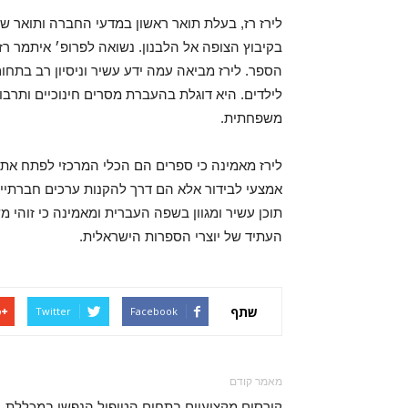
לירז רז, בעלת תואר ראשון במדעי החברה ותואר ש
בקיבוץ הצופה אל הלבנון. נשואה לפרופ׳ איתמר רז 
הספר. לירז מביאה עמה ידע עשיר וניסיון רב בתחו
לילדים. היא דוגלת בהעברת מסרים חינוכיים ותרבות
משפחתית.
לירז מאמינה כי ספרים הם הכלי המרכזי לפתח את ע
אמצעי לבידור אלא הם דרך להקנות ערכים חברתיים
תוכן עשיר ומגוון בשפה העברית ומאמינה כי זוהי 
העתיד של יוצרי הספרות הישראלית.
שתף
Twitter
Facebook
מאמר קודם
קורסים מקצועיים בתחום הטיפול הנפשי במכללת