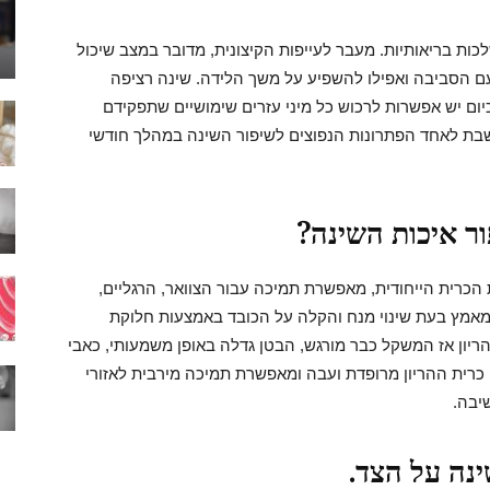
ות בריאותיות. מעבר לעייפות הקיצונית, מדובר במצב שיכול
 עם הסביבה ואפילו להשפיע על משך הלידה. שינה רציפה
יום יש אפשרות לרכוש כל מיני עזרים שימושיים שתפקידם
ל העומס שנוצר על הגוף. כרית הריון U נחשבת לאחד הפתרונות הנפוצים לשיפור השינה במהלך חודשי
ור איכות השינה?
רית גדולה שצורתה כצורת האות . U צורת הכרית הייחודית, מאפשרת תמיכה עבור הצוואר, הרגליים,
המאמץ בעת שינוי מנח והקלה על הכובד באמצעות חלוקת
ריון אז המשקל כבר מורגש, הבטן גדלה באופן משמעותי, כאבי
 כרית ההריון מרופדת ועבה ומאפשרת תמיכה מירבית לאזורי
שיבה.
ינה על הצד.