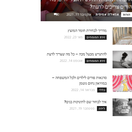
הורים צריכים לדעת?
אמאל'ה אמיתית
-
אוקטובר 11, 2021
0
הורות
מדריך לבחירת חומר המוצץ
מאי 23, 2022
זירת המומחים
להתגרש מבעל מכה – כל מה שצריך לדעת
אוגוסט 14, 2022
זירת המומחים
סדנאות פורים לילדים ולכל המשפחה –
במוזיאון נחום גוטמן
פברואר 14, 2022
כללי
איך לבחור שם לתינוקות בנים?
ספטמבר 19, 2021
לידה