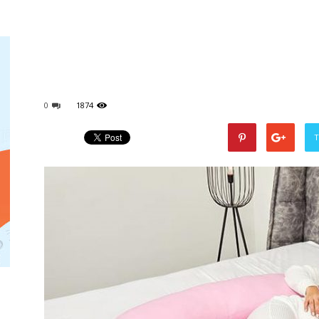
אמהות
0
1874
T