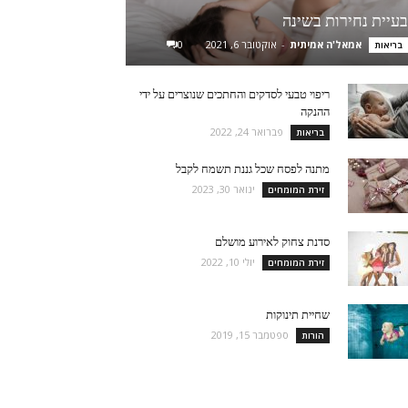
בעיית נחירות בשינה
אמאל'ה אמיתית
-
אוקטובר 6, 2021
0
בריאות
ריפוי טבעי לסדקים והחתכים שנוצרים על ידי
ההנקה
פברואר 24, 2022
בריאות
מתנה לפסח שכל גננת תשמח לקבל
ינואר 30, 2023
זירת המומחים
סדנת צחוק לאירוע מושלם
יולי 10, 2022
זירת המומחים
שחיית תינוקות
ספטמבר 15, 2019
הורות