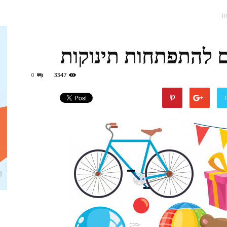
ת
 להתפתחות תינוקות
אמהות
0
3347
T