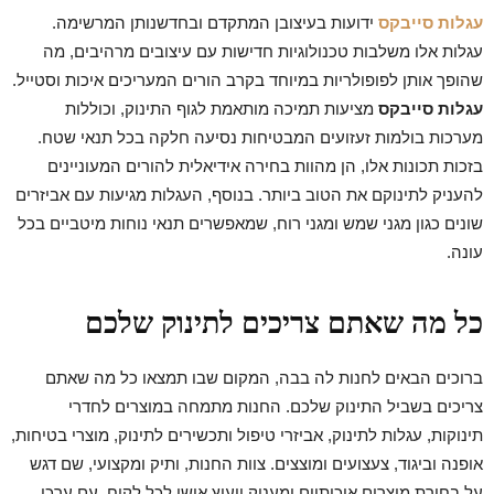
עגלות סייבקס
ידועות בעיצובן המתקדם ובחדשנותן המרשימה.
עגלות אלו משלבות טכנולוגיות חדישות עם עיצובים מרהיבים, מה
שהופך אותן לפופולריות במיוחד בקרב הורים המעריכים איכות וסטייל.
עגלות סייבקס
מציעות תמיכה מותאמת לגוף התינוק, וכוללות
מערכות בולמות זעזועים המבטיחות נסיעה חלקה בכל תנאי שטח.
בזכות תכונות אלו, הן מהוות בחירה אידיאלית להורים המעוניינים
להעניק לתינוקם את הטוב ביותר. בנוסף, העגלות מגיעות עם אביזרים
שונים כגון מגני שמש ומגני רוח, שמאפשרים תנאי נוחות מיטביים בכל
עונה.
כל מה שאתם צריכים לתינוק שלכם
ברוכים הבאים לחנות לה בבה, המקום שבו תמצאו כל מה שאתם
צריכים בשביל התינוק שלכם. החנות מתמחה במוצרים לחדרי
תינוקות, עגלות לתינוק, אביזרי טיפול ותכשירים לתינוק, מוצרי בטיחות,
אופנה וביגוד, צעצועים ומוצצים. צוות החנות, ותיק ומקצועי, שם דגש
על בחירת מוצרים איכותיים ומעניק ייעוץ אישי לכל לקוח. עם ערכי