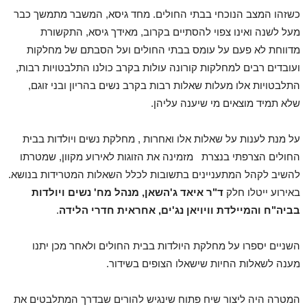
כשזהו המצב הנוכחי בבתי החולים. מחד גיסא, המשבר מתמשך כבר
מעל לשנה ואינו צפוי להסתיים בקרוב, מאידך גיסא, התקשורת
מדווחת לא פעם על עומס בבתי החולים ועל הסבתם של מחלקות
ועובדים רבים למחלקות קורונה עולות בקרב כולנו התלבטויות רבות,
התלבטויות אלו מעלות שאלות רבות בקרב נשים בהריון ובני זוגם,
שלא תמיד מוצאים מי שיענה עליהן.
על מנת לענות על שאלות אלו ואחרות , מחלקת נשים ויולדות בבית
החולים הצרפתי בנצרת מזמינה את הזוגות לאירוע מקוון, שמטרתו
להשיב לקהל המתעניינים בתשובות לכלל השאלות המטרידות בנושא.
באירוע ייטלו חלק
ד"ר איאד ג'השאן, מנהל מח' נשים ויולדות
בביה"ח
והמיילדת וויויאן נג'ים, אחראית חדרי הלידה
.
השניים יספרו על מחלקת היולדות בבית החולים ולאחר מכן יתנו
מענה לשאלות החיות שישאלו הצופים בשידור.
המטרה היה ליצור שיח פתוח שינגיש להורים שבדרך המתלבטים את