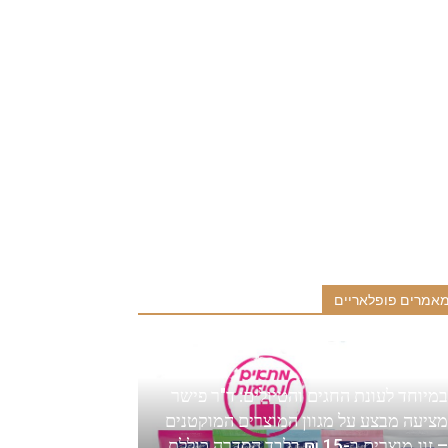
אמרים פופלאריים
במיוחד לעונת החגים והטיולים: ד"ר פישר
מציעה מבצע על מגוון המוצרים המוקטנים
– זוג מוצרים ב-15 ₪ בלבד הסדרה כוללת