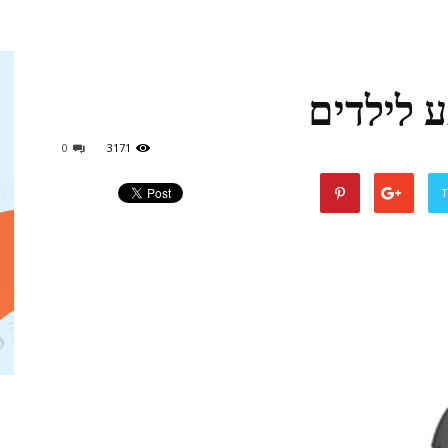
ע לילדים
אמהות
0
3171
T