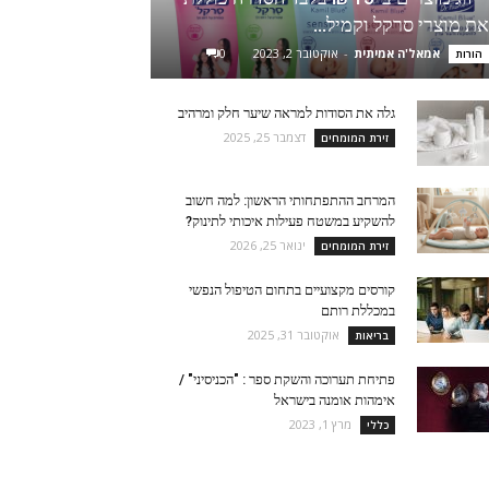
את מוצרי סרקל וקמיל...
אמאל'ה אמיתית
-
אוקטובר 2, 2023
0
הורות
גלה את הסודות למראה שיער חלק ומרהיב
דצמבר 25, 2025
זירת המומחים
המרחב ההתפתחותי הראשון: למה חשוב
להשקיע במשטח פעילות איכותי לתינוק?
ינואר 25, 2026
זירת המומחים
קורסים מקצועיים בתחום הטיפול הנפשי
במכללת רותם
אוקטובר 31, 2025
בריאות
פתיחת תערוכה והשקת ספר : "הכניסיני" /
אימהות אומנה בישראל
מרץ 1, 2023
כללי