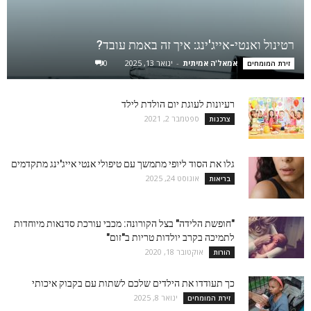
רטינול ואנטי-אייג'ינג: איך זה באמת עובד?
אמאל'ה אמיתית
-
ינואר 13, 2025
0
זירת המומחים
רעיונות לעוגת יום הולדת לילד
ספטמבר 2, 2021
צרכנות
גלו את הסוד ליופי מתמשך עם טיפולי אנטי אייג'ינג מתקדמים
אוגוסט 24, 2025
בריאות
"חופשת הלידה" בצל הקורונה: מכבי עורכת סדנאות מיוחדות
לתמיכה בקרב יולדות טריות ב"זום"
אוקטובר 18, 2020
הורות
כך תעודדו את הילדים שלכם לשתות עם בקבוק איכותי
ינואר 8, 2025
זירת המומחים