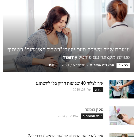
עמותת שניר משיקה מיזם ייעודי "בשביל האימהות" בשיתוף
פעולה מקצועי עם פורטל mamy
אמאל'ה אמיתית
-
נובמבר 16, 2023
0
בריאות
איך לצלוח 40 שבועות הריון בלי להשתגע
יולי 23, 2019
לידה
סקין בוסטר
אפריל 1, 2024
זירת המומחים
איך להכין את התינוק לביקור הראשון בבריכה?