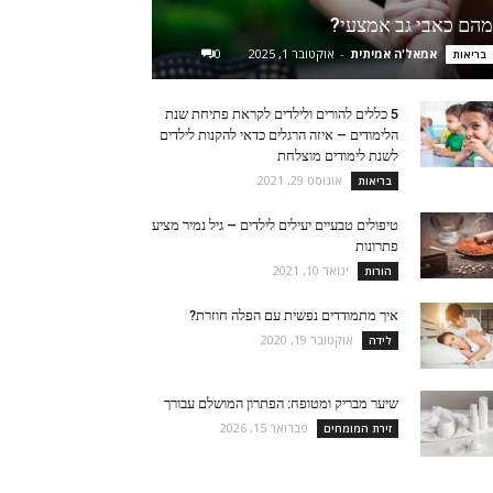
מהם כאבי גב אמצעי?
אמאל'ה אמיתית
-
אוקטובר 1, 2025
0
בריאות
5 כללים להורים ולילדים לקראת פתיחת שנת
הלימודים – איזה הרגלים כדאי להקנות לילדים
לשנת לימודים מוצלחת
אוגוסט 29, 2021
בריאות
טיפולים טבעיים יעילים לילדים – גיל נמיר מציע
פתרונות
ינואר 10, 2021
הורות
איך מתמודדים נפשית עם הפלה חוזרת?
אוקטובר 19, 2020
לידה
שיער מבריק ומטופח: הפתרון המושלם עבורך
פברואר 15, 2026
זירת המומחים