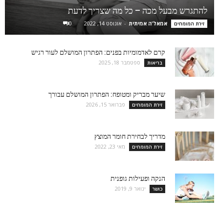
להתגרש מבעל מכה – כל מה שצריך לדעת
אמאל'ה אמיתית
-
אוגוסט 14, 2022
0
זירת המומחים
קרם לאדמומיות בפנים: הפתרון המושלם לעור רגיש
ספטמבר 18, 2025
בריאות
שיער מבריק ומטופח: הפתרון המושלם עבורך
פברואר 15, 2026
זירת המומחים
מדריך לבחירת חומר המוצץ
מאי 23, 2022
זירת המומחים
הנקה ופעילות גופנית
ינואר 9, 2019
כושר