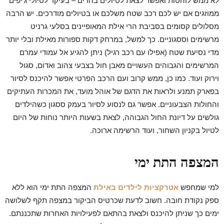
לא ממש לוהטות ואפשר לצאת לטיולים בהרים – בעיקר לטיולי ג'יפים
ממוזגים אם יש לכם רכב שטח משלכם או בטיולים מודרכים. יש הרבה
מסלולים קסומים בסביבת הרי אילת המאופיינים בסלעי גרניט
מרשימים וססגוניים. כך למשל, במרחק דקות ספורות מאילת ובלי יותר
מדי נסיעת שטח (אפילו עם רכב רגיל) ניתן להגיע אל עמודי עמרם
המרשימים והגבוהים העשויים מאבן חול בצבעי צהוב ואדום, סגול
וירוק ועוד. כמו כן, ממש קרוב ועם הרכב הפרטי אפשר להיכנס לסיור
בפארק תמנע ולראות את הדגם של אוהל מועד, את המכרות העתיקים
והחולות הצבעוניים. אפשר גם לנסוע לסיור בעמק ססגון כשהילדים
גולשים על דיונת החול הגבוהה, לצאת בשעות היותר נוחות של היום
לטיול בקניון השחור, ועוד הרשימה ארוכה.
המצפה התת ימי
למי שמחפש
אטרקציות לילדים באילת
המצפה התת ימי הוא ללא
ספק נקודת חובה. חשוב לדעת שכרטיס הביקור במצפה תקף לשלושה
ימים כך שניתן להיכנס ולצאת בהתאם לפעילויות האחרות שתכננתם.