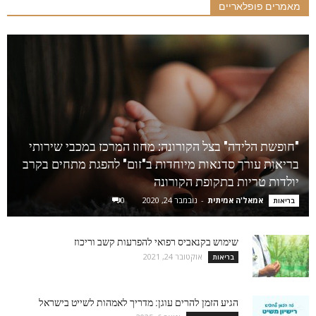
מאמרים פופלאריים
"חופשת הלידה" בצל הקורונה: מחוז המרכז במכבי שירותי
בריאות עורך סדנאות מיוחדות ב"זום" להפגת מתחים בקרב
יולדות טריות בתקופת הקורונה
אמאל'ה אמיתית
-
נובמבר 24, 2020
0
בריאות
שימוש בקנאביס רפואי להפרעות קשב וריכוז
אוקטובר 24, 2021
בריאות
הגיע הזמן להרים עוגן: מדריך לאמהות לשייט בישראל