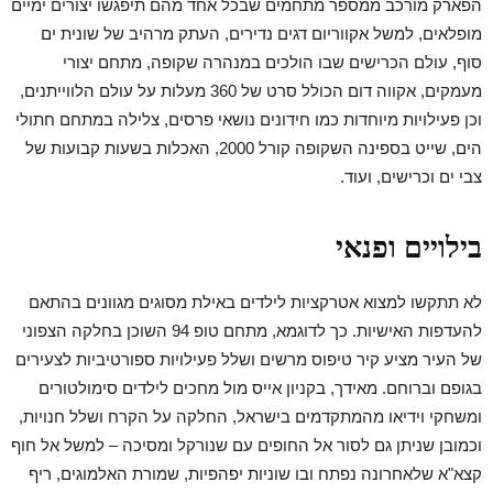
הפארק מורכב ממספר מתחמים שבכל אחד מהם תיפגשו יצורים ימיים
מופלאים, למשל אקווריום דגים נדירים, העתק מרהיב של שונית ים
סוף, עולם הכרישים שבו הולכים במנהרה שקופה, מתחם יצורי
מעמקים, אקווה דום הכולל סרט של 360 מעלות על עולם הלווייתנים,
וכן פעילויות מיוחדות כמו חידונים נושאי פרסים, צלילה במתחם חתולי
הים, שייט בספינה השקופה קורל 2000, האכלות בשעות קבועות של
צבי ים וכרישים, ועוד.
בילויים ופנאי
לא תתקשו למצוא אטרקציות לילדים באילת מסוגים מגוונים בהתאם
להעדפות האישיות. כך לדוגמא, מתחם טופ 94 השוכן בחלקה הצפוני
של העיר מציע קיר טיפוס מרשים ושלל פעילויות ספורטיביות לצעירים
בגופם וברוחם. מאידך, בקניון אייס מול מחכים לילדים סימולטורים
ומשחקי וידיאו מהמתקדמים בישראל, החלקה על הקרח ושלל חנויות,
וכמובן שניתן גם לסור אל החופים עם שנורקל ומסיכה – למשל אל חוף
קצא"א שלאחרונה נפתח ובו שוניות יפהפיות, שמורת האלמוגים, ריף