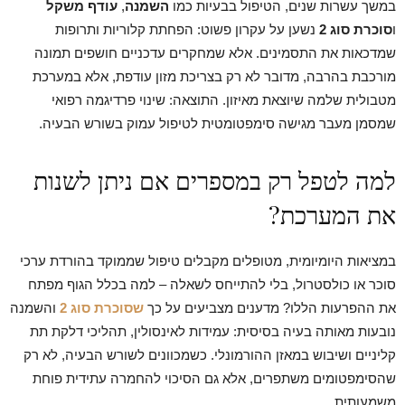
במשך עשרות שנים, הטיפול בבעיות כמו
השמנה
,
עודף משקל
ו
סוכרת סוג 2
נשען על עקרון פשוט: הפחתת קלוריות ותרופות
שמדכאות את התסמינים. אלא שמחקרים עדכניים חושפים תמונה
מורכבת בהרבה, מדובר לא רק בצריכת מזון עודפת, אלא במערכת
מטבולית שלמה שיוצאת מאיזון. התוצאה: שינוי פרדיגמה רפואי
שמסמן מעבר מגישה סימפטומטית לטיפול עמוק בשורש הבעיה.
למה לטפל רק במספרים אם ניתן לשנות
את המערכת?
במציאות היומיומית, מטופלים מקבלים טיפול שממוקד בהורדת ערכי
סוכר או כולסטרול, בלי להתייחס לשאלה – למה בכלל הגוף מפתח
את ההפרעות הללו? מדענים מצביעים על כך
שסוכרת סוג 2
והשמנה
נובעות מאותה בעיה בסיסית: עמידות לאינסולין, תהליכי דלקת תת
קליניים ושיבוש במאזן ההורמונלי. כשמכוונים לשורש הבעיה, לא רק
שהסימפטומים משתפרים, אלא גם הסיכוי להחמרה עתידית פוחת
משמעותית.