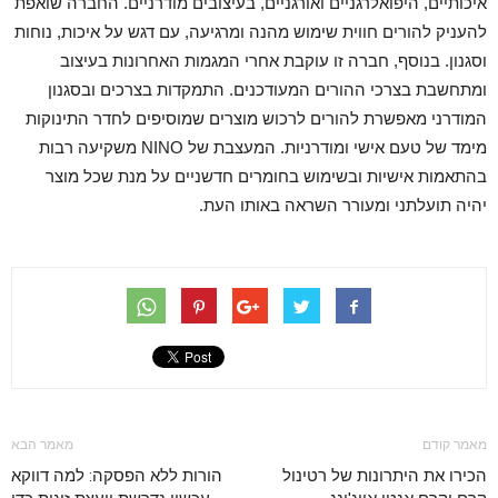
איכותיים, היפואלרגניים ואורגניים, בעיצובים מודרניים. החברה שואפת
להעניק להורים חווית שימוש מהנה ומרגיעה, עם דגש על איכות, נוחות
וסגנון. בנוסף, חברה זו עוקבת אחרי המגמות האחרונות בעיצוב
ומתחשבת בצרכי ההורים המעודכנים. התמקדות בצרכים ובסגנון
המודרני מאפשרת להורים לרכוש מוצרים שמוסיפים לחדר התינוקות
מימד של טעם אישי ומודרניות. המעצבת של NINO משקיעה רבות
בהתאמות אישיות ובשימוש בחומרים חדשניים על מנת שכל מוצר
יהיה תועלתני ומעורר השראה באותו העת.
מאמר קודם
מאמר הבא
הכירו את היתרונות של רטינול
הורות ללא הפסקה: למה דווקא