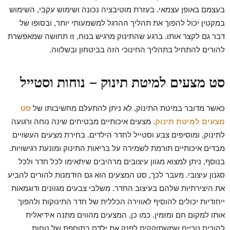
בעצמם באופן עצמאי. בעזרת מוטיבציה נכונה ושימוש עקבי, השימוש
במקטין יכול להפוך את תהליך ההרגל למשמעותי יותר, ובסופו של
דבר גם לקצר אותו. ברגע שהתינוק מרגיש בנוח, זו תחושה שמאפשרת
להורים להתחיל בתהליך החינוכי הזה בביטחון ובשלווה.
סט מצעים למיטת תינוק – נוחות וסטייל
כאשר מדובר במיטת התינוק, לא ניתן להתעלם מחשיבותו של
סט
מצעים למיטת תינוק
. מצעים איכותיים מבטיחים שינה נוחה ורגועה
לתינוק, ומוסיפים צבע וסטייל לחדר הילדים. בחירת מצעים העשויים
מבדים איכותיים תורמת לשמירה על בריאות התינוק ומונעת רגישויות.
בנוסף, ניתן למצוא מגוון עיצובים מרהיבים שיתאימו לכל חדר ולכל
סגנון עיצובי. מעבר לכך, סט המצעים הוא גם הזדמנות להורים להביע
את היצירתיות שלהם בעיצוב החדר. משלבי צבעים מגוונים ודוגמאות
ייחודיות יכולים להוסיף לאווירה הכללית של חדר התינוקות ולהפוך
אותו למקום חם ומזמין. כמו כן, המצעים מהווים מתנה אידיאלית
להורים טריים שמשתוקקים לפנק את ילדם בתוספת של נוחות