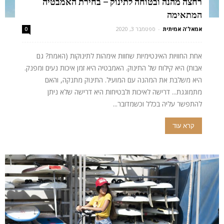
רחצה מהנה ובטוחה לתינוק – בחירת האמבטיה
המתאימה
אמאל'ה אמיתית
-
ספטמבר 3, 2020
0
אחת החוויות האינטימיות שחוות אימהות לתינוקות (האמת? גם
אבות) היא קילוח של התינוק. האמבטיה היא זמן איכות נעים ומפנק.
היא משלבת את המהנה עם המועיל. התינוק מתנקה, והאם
מתמוגגת... דרישה לאיכות ולבטיחות היא דרישה שלא ניתן
להתפשר עליה בכלל וכשמדובר...
קרא עוד